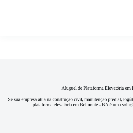
Pular
para
o
conteúdo
Aluguel de Plataforma Elevatória em
Se sua empresa atua na construção civil, manutenção predial, logís
plataforma elevatória em Belmonte - BA é uma soluçã