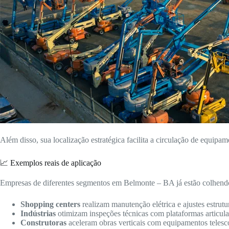
Além disso, sua localização estratégica facilita a circulação de equipam
📈 Exemplos reais de aplicação
Empresas de diferentes segmentos em Belmonte – BA já estão colhendo 
Shopping centers
realizam manutenção elétrica e ajustes estrutur
Indústrias
otimizam inspeções técnicas com plataformas articulad
Construtoras
aceleram obras verticais com equipamentos telesc