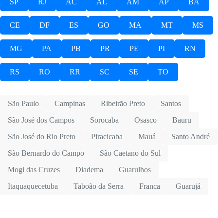
SP
RJ
AC
AL
AM
AP
BA
CE
DF
ES
GO
MA
MT
MS
MG
PA
PB
PR
PE
PI
RN
RS
RO
RR
SC
SE
TO
São Paulo
Campinas
Ribeirão Preto
Santos
São José dos Campos
Sorocaba
Osasco
Bauru
São José do Rio Preto
Piracicaba
Mauá
Santo André
São Bernardo do Campo
São Caetano do Sul
Mogi das Cruzes
Diadema
Guarulhos
Itaquaquecetuba
Taboão da Serra
Franca
Guarujá