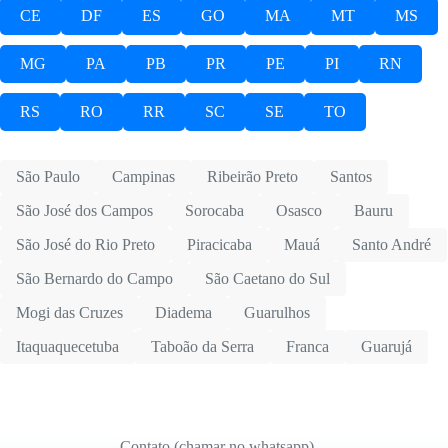
CE
DF
ES
GO
MA
MT
MS
MG
PA
PB
PR
PE
PI
RN
RS
RO
RR
SC
SE
TO
São Paulo
Campinas
Ribeirão Preto
Santos
São José dos Campos
Sorocaba
Osasco
Bauru
São José do Rio Preto
Piracicaba
Mauá
Santo André
São Bernardo do Campo
São Caetano do Sul
Mogi das Cruzes
Diadema
Guarulhos
Itaquaquecetuba
Taboão da Serra
Franca
Guarujá
Contato (chamar no whatsapp)