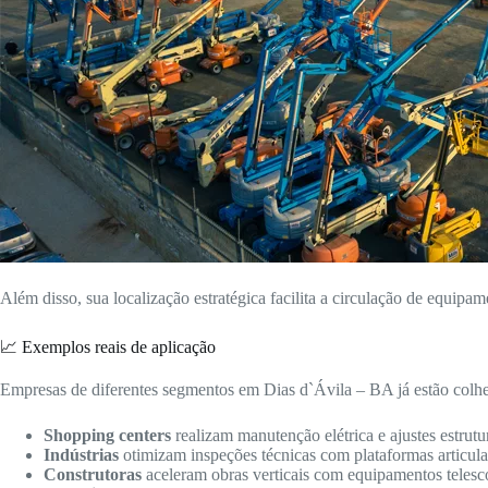
Além disso, sua localização estratégica facilita a circulação de equipam
📈 Exemplos reais de aplicação
Empresas de diferentes segmentos em Dias d`Ávila – BA já estão colhe
Shopping centers
realizam manutenção elétrica e ajustes estrutur
Indústrias
otimizam inspeções técnicas com plataformas articulad
Construtoras
aceleram obras verticais com equipamentos telesc