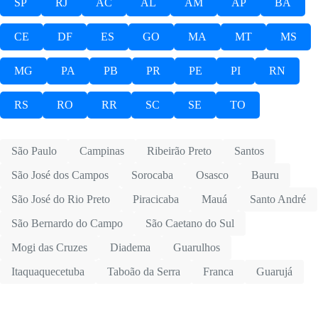
SP
RJ
AC
AL
AM
AP
BA
CE
DF
ES
GO
MA
MT
MS
MG
PA
PB
PR
PE
PI
RN
RS
RO
RR
SC
SE
TO
São Paulo
Campinas
Ribeirão Preto
Santos
São José dos Campos
Sorocaba
Osasco
Bauru
São José do Rio Preto
Piracicaba
Mauá
Santo André
São Bernardo do Campo
São Caetano do Sul
Mogi das Cruzes
Diadema
Guarulhos
Itaquaquecetuba
Taboão da Serra
Franca
Guarujá