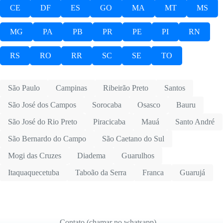
CE
DF
ES
GO
MA
MT
MS
MG
PA
PB
PR
PE
PI
RN
RS
RO
RR
SC
SE
TO
São Paulo
Campinas
Ribeirão Preto
Santos
São José dos Campos
Sorocaba
Osasco
Bauru
São José do Rio Preto
Piracicaba
Mauá
Santo André
São Bernardo do Campo
São Caetano do Sul
Mogi das Cruzes
Diadema
Guarulhos
Itaquaquecetuba
Taboão da Serra
Franca
Guarujá
Contato (chamar no whatsapp)