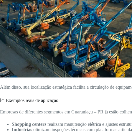
Além disso, sua localização estratégica facilita a circulação de equipam
📈 Exemplos reais de aplicação
Empresas de diferentes segmentos em Guaraniaçu – PR já estão colhend
Shopping centers
realizam manutenção elétrica e ajustes estrutur
Indústrias
otimizam inspeções técnicas com plataformas articulad