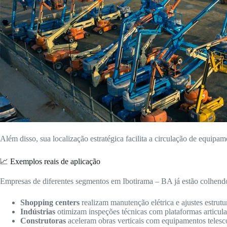
Além disso, sua localização estratégica facilita a circulação de equipam
📈 Exemplos reais de aplicação
Empresas de diferentes segmentos em Ibotirama – BA já estão colhendo
Shopping centers
realizam manutenção elétrica e ajustes estrutur
Indústrias
otimizam inspeções técnicas com plataformas articulad
Construtoras
aceleram obras verticais com equipamentos telesc