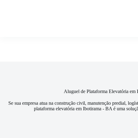
Pular
para
o
conteúdo
Aluguel de Plataforma Elevatória em
Se sua empresa atua na construção civil, manutenção predial, logís
plataforma elevatória em Ibotirama - BA é uma soluçã