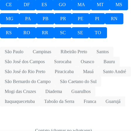
CE
DF
ES
GO
MA
MT
MS
MG
PA
PB
PR
PE
PI
RN
RS
RO
RR
SC
SE
TO
São Paulo
Campinas
Ribeirão Preto
Santos
São José dos Campos
Sorocaba
Osasco
Bauru
São José do Rio Preto
Piracicaba
Mauá
Santo André
São Bernardo do Campo
São Caetano do Sul
Mogi das Cruzes
Diadema
Guarulhos
Itaquaquecetuba
Taboão da Serra
Franca
Guarujá
Contato (chamar no whatsapp)