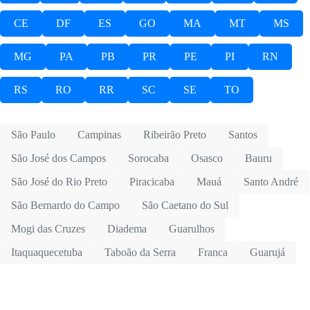
CE
DF
ES
GO
MA
MT
MS
MG
PA
PB
PR
PE
PI
RN
RS
RO
RR
SC
SE
TO
São Paulo
Campinas
Ribeirão Preto
Santos
São José dos Campos
Sorocaba
Osasco
Bauru
São José do Rio Preto
Piracicaba
Mauá
Santo André
São Bernardo do Campo
São Caetano do Sul
Mogi das Cruzes
Diadema
Guarulhos
Itaquaquecetuba
Taboão da Serra
Franca
Guarujá