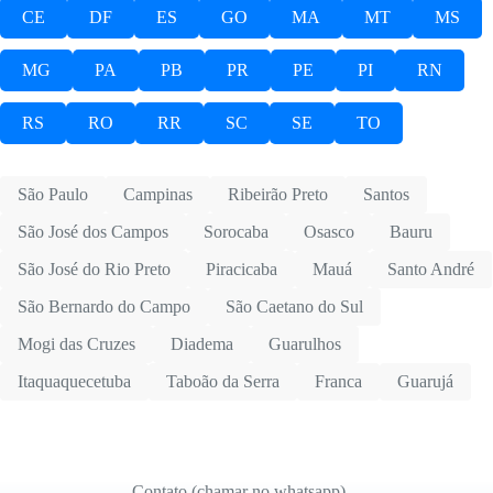
CE
DF
ES
GO
MA
MT
MS
MG
PA
PB
PR
PE
PI
RN
RS
RO
RR
SC
SE
TO
São Paulo
Campinas
Ribeirão Preto
Santos
São José dos Campos
Sorocaba
Osasco
Bauru
São José do Rio Preto
Piracicaba
Mauá
Santo André
São Bernardo do Campo
São Caetano do Sul
Mogi das Cruzes
Diadema
Guarulhos
Itaquaquecetuba
Taboão da Serra
Franca
Guarujá
Contato (chamar no whatsapp)