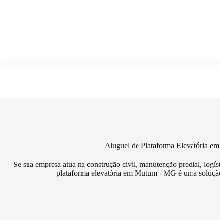
Pular
para
o
conteúdo
Aluguel de Plataforma Elevatória 
Se sua empresa atua na construção civil, manutenção predial, logís
plataforma elevatória em Mutum - MG é uma solução