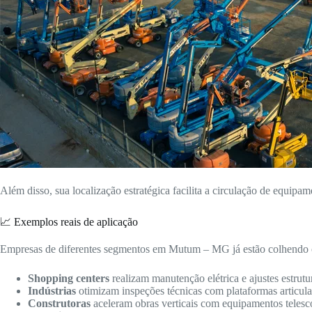
Além disso, sua localização estratégica facilita a circulação de equipam
📈 Exemplos reais de aplicação
Empresas de diferentes segmentos em Mutum – MG já estão colhendo os
Shopping centers
realizam manutenção elétrica e ajustes estrutur
Indústrias
otimizam inspeções técnicas com plataformas articulad
Construtoras
aceleram obras verticais com equipamentos telesc