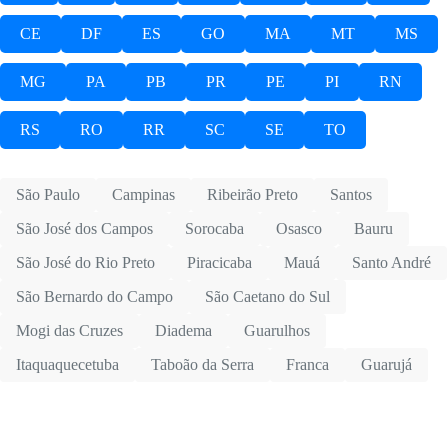
CE
DF
ES
GO
MA
MT
MS
MG
PA
PB
PR
PE
PI
RN
RS
RO
RR
SC
SE
TO
São Paulo
Campinas
Ribeirão Preto
Santos
São José dos Campos
Sorocaba
Osasco
Bauru
São José do Rio Preto
Piracicaba
Mauá
Santo André
São Bernardo do Campo
São Caetano do Sul
Mogi das Cruzes
Diadema
Guarulhos
Itaquaquecetuba
Taboão da Serra
Franca
Guarujá