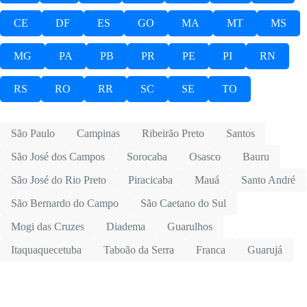
CE
DF
ES
GO
MA
MT
MS
MG
PA
PB
PR
PE
PI
RN
RS
RO
RR
SC
SE
TO
São Paulo
Campinas
Ribeirão Preto
Santos
São José dos Campos
Sorocaba
Osasco
Bauru
São José do Rio Preto
Piracicaba
Mauá
Santo André
São Bernardo do Campo
São Caetano do Sul
Mogi das Cruzes
Diadema
Guarulhos
Itaquaquecetuba
Taboão da Serra
Franca
Guarujá