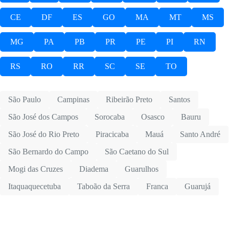
CE
DF
ES
GO
MA
MT
MS
MG
PA
PB
PR
PE
PI
RN
RS
RO
RR
SC
SE
TO
São Paulo
Campinas
Ribeirão Preto
Santos
São José dos Campos
Sorocaba
Osasco
Bauru
São José do Rio Preto
Piracicaba
Mauá
Santo André
São Bernardo do Campo
São Caetano do Sul
Mogi das Cruzes
Diadema
Guarulhos
Itaquaquecetuba
Taboão da Serra
Franca
Guarujá