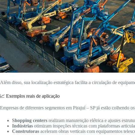
Além disso, sua localização estratégica facilita a circulação de equipam
📈 Exemplos reais de aplicação
Empresas de diferentes segmentos em Pirajuí – SP já estão colhendo os 
Shopping centers
realizam manutenção elétrica e ajustes estrutur
Indústrias
otimizam inspeções técnicas com plataformas articulad
Construtoras
aceleram obras verticais com equipamentos telesc