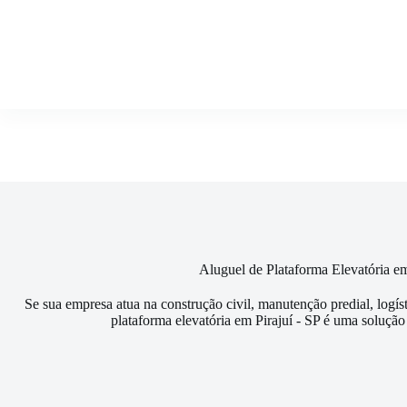
Pular
para
o
conteúdo
Aluguel de Plataforma Elevatória em
Se sua empresa atua na construção civil, manutenção predial, logís
plataforma elevatória em Pirajuí - SP é uma solução