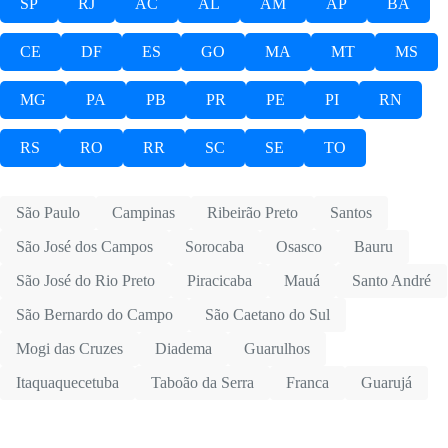
SP
RJ
AC
AL
AM
AP
BA
CE
DF
ES
GO
MA
MT
MS
MG
PA
PB
PR
PE
PI
RN
RS
RO
RR
SC
SE
TO
São Paulo
Campinas
Ribeirão Preto
Santos
São José dos Campos
Sorocaba
Osasco
Bauru
São José do Rio Preto
Piracicaba
Mauá
Santo André
São Bernardo do Campo
São Caetano do Sul
Mogi das Cruzes
Diadema
Guarulhos
Itaquaquecetuba
Taboão da Serra
Franca
Guarujá