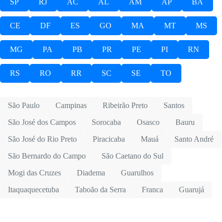
SP
RJ
AC
AL
AM
AP
BA
CE
DF
ES
GO
MA
MT
MS
MG
PA
PB
PR
PE
PI
RN
RS
RO
RR
SC
SE
TO
São Paulo
Campinas
Ribeirão Preto
Santos
São José dos Campos
Sorocaba
Osasco
Bauru
São José do Rio Preto
Piracicaba
Mauá
Santo André
São Bernardo do Campo
São Caetano do Sul
Mogi das Cruzes
Diadema
Guarulhos
Itaquaquecetuba
Taboão da Serra
Franca
Guarujá