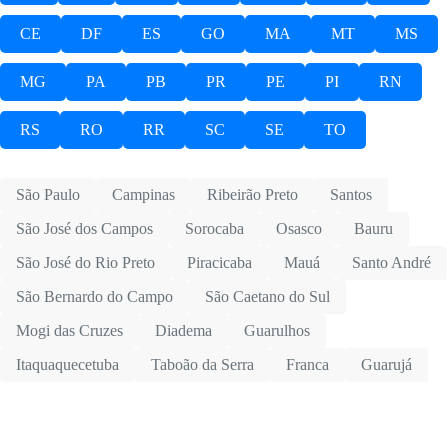
CE
DF
ES
GO
MA
MT
MS
MG
PA
PB
PR
PE
PI
RN
RS
RO
RR
SC
SE
TO
São Paulo
Campinas
Ribeirão Preto
Santos
São José dos Campos
Sorocaba
Osasco
Bauru
São José do Rio Preto
Piracicaba
Mauá
Santo André
São Bernardo do Campo
São Caetano do Sul
Mogi das Cruzes
Diadema
Guarulhos
Itaquaquecetuba
Taboão da Serra
Franca
Guarujá