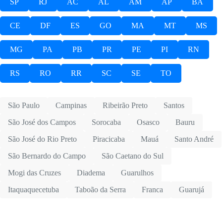
SP
RJ
AC
AL
AM
AP
BA
CE
DF
ES
GO
MA
MT
MS
MG
PA
PB
PR
PE
PI
RN
RS
RO
RR
SC
SE
TO
São Paulo
Campinas
Ribeirão Preto
Santos
São José dos Campos
Sorocaba
Osasco
Bauru
São José do Rio Preto
Piracicaba
Mauá
Santo André
São Bernardo do Campo
São Caetano do Sul
Mogi das Cruzes
Diadema
Guarulhos
Itaquaquecetuba
Taboão da Serra
Franca
Guarujá