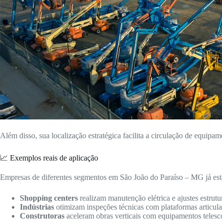
Além disso, sua localização estratégica facilita a circulação de equipam
📈 Exemplos reais de aplicação
Empresas de diferentes segmentos em São João do Paraíso – MG já estã
Shopping centers
realizam manutenção elétrica e ajustes estrutur
Indústrias
otimizam inspeções técnicas com plataformas articulad
Construtoras
aceleram obras verticais com equipamentos telesc