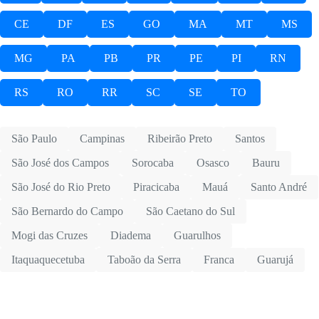
CE
DF
ES
GO
MA
MT
MS
MG
PA
PB
PR
PE
PI
RN
RS
RO
RR
SC
SE
TO
São Paulo
Campinas
Ribeirão Preto
Santos
São José dos Campos
Sorocaba
Osasco
Bauru
São José do Rio Preto
Piracicaba
Mauá
Santo André
São Bernardo do Campo
São Caetano do Sul
Mogi das Cruzes
Diadema
Guarulhos
Itaquaquecetuba
Taboão da Serra
Franca
Guarujá