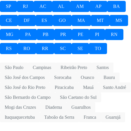
SP
RJ
AC
AL
AM
AP
BA
CE
DF
ES
GO
MA
MT
MS
MG
PA
PB
PR
PE
PI
RN
RS
RO
RR
SC
SE
TO
São Paulo
Campinas
Ribeirão Preto
Santos
São José dos Campos
Sorocaba
Osasco
Bauru
São José do Rio Preto
Piracicaba
Mauá
Santo André
São Bernardo do Campo
São Caetano do Sul
Mogi das Cruzes
Diadema
Guarulhos
Itaquaquecetuba
Taboão da Serra
Franca
Guarujá