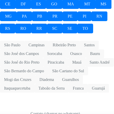
CE
DF
ES
GO
MA
MT
MS
MG
PA
PB
PR
PE
PI
RN
RS
RO
RR
SC
SE
TO
São Paulo
Campinas
Ribeirão Preto
Santos
São José dos Campos
Sorocaba
Osasco
Bauru
São José do Rio Preto
Piracicaba
Mauá
Santo André
São Bernardo do Campo
São Caetano do Sul
Mogi das Cruzes
Diadema
Guarulhos
Itaquaquecetuba
Taboão da Serra
Franca
Guarujá
Contato (chamar no whatsapp)