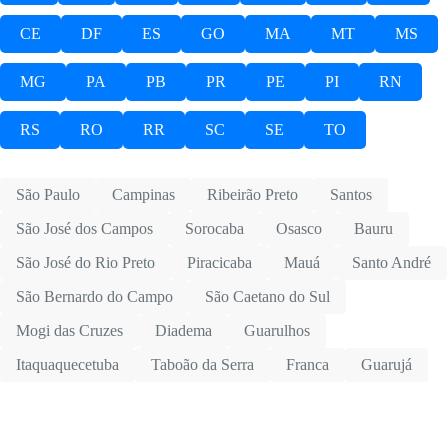
CE
DF
ES
GO
MA
MT
MS
MG
PA
PB
PR
PE
PI
RN
RS
RO
RR
SC
SE
TO
São Paulo
Campinas
Ribeirão Preto
Santos
São José dos Campos
Sorocaba
Osasco
Bauru
São José do Rio Preto
Piracicaba
Mauá
Santo André
São Bernardo do Campo
São Caetano do Sul
Mogi das Cruzes
Diadema
Guarulhos
Itaquaquecetuba
Taboão da Serra
Franca
Guarujá