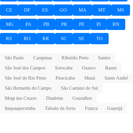
CE
DF
ES
GO
MA
MT
MS
MG
PA
PB
PR
PE
PI
RN
RS
RO
RR
SC
SE
TO
São Paulo
Campinas
Ribeirão Preto
Santos
São José dos Campos
Sorocaba
Osasco
Bauru
São José do Rio Preto
Piracicaba
Mauá
Santo André
São Bernardo do Campo
São Caetano do Sul
Mogi das Cruzes
Diadema
Guarulhos
Itaquaquecetuba
Taboão da Serra
Franca
Guarujá