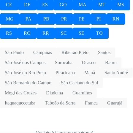
CE
DF
ES
GO
MA
MT
MS
MG
PA
PB
PR
PE
PI
RN
RS
RO
RR
SC
SE
TO
São Paulo
Campinas
Ribeirão Preto
Santos
São José dos Campos
Sorocaba
Osasco
Bauru
São José do Rio Preto
Piracicaba
Mauá
Santo André
São Bernardo do Campo
São Caetano do Sul
Mogi das Cruzes
Diadema
Guarulhos
Itaquaquecetuba
Taboão da Serra
Franca
Guarujá
Contato (chamar no whatsapp)