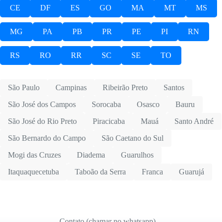
CE
DF
ES
GO
MA
MT
MS
MG
PA
PB
PR
PE
PI
RN
RS
RO
RR
SC
SE
TO
São Paulo
Campinas
Ribeirão Preto
Santos
São José dos Campos
Sorocaba
Osasco
Bauru
São José do Rio Preto
Piracicaba
Mauá
Santo André
São Bernardo do Campo
São Caetano do Sul
Mogi das Cruzes
Diadema
Guarulhos
Itaquaquecetuba
Taboão da Serra
Franca
Guarujá
Contato (chamar no whatsapp)